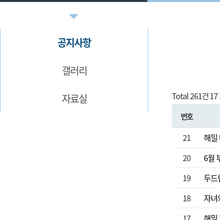
공지사항
갤러리
Total 261건
17
자료실
번호
21
해밀 
20
6월
19
두드
18
자녀
17
해밀 