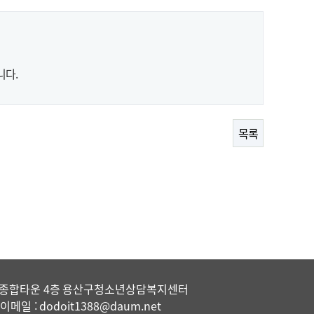
니다.
목록
꿈나무종합타운 4층 용산구청소년상담복지센터
이메일 : dodoit1388@daum.net