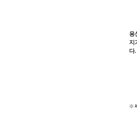
용
지
다
.
※