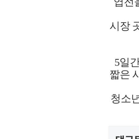
엽전을
시장 
5일
짧은 
청소년